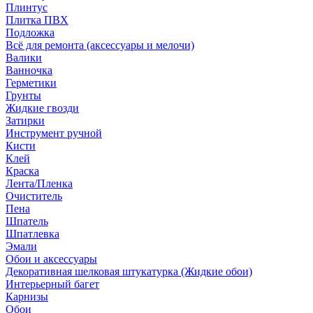
Плинтус
Плитка ПВХ
Подложка
Всё для ремонта (аксессуары и мелочи)
Валики
Ванночка
Герметики
Грунты
Жидкие гвозди
Затирки
Инструмент ручной
Кисти
Клей
Краска
Лента/Пленка
Очиститель
Пена
Шпатель
Шпатлевка
Эмали
Обои и аксессуары
Декоративная шелковая штукатурка (Жидкие обои)
Интерьерный багет
Карнизы
Обои