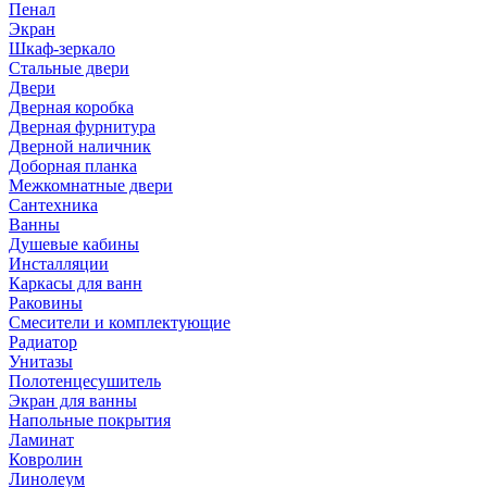
Пенал
Экран
Шкаф-зеркало
Стальные двери
Двери
Дверная коробка
Дверная фурнитура
Дверной наличник
Доборная планка
Межкомнатные двери
Сантехника
Ванны
Душевые кабины
Инсталляции
Каркасы для ванн
Раковины
Смесители и комплектующие
Радиатор
Унитазы
Полотенцесушитель
Экран для ванны
Напольные покрытия
Ламинат
Ковролин
Линолеум