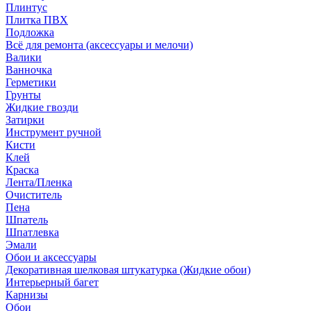
Плинтус
Плитка ПВХ
Подложка
Всё для ремонта (аксессуары и мелочи)
Валики
Ванночка
Герметики
Грунты
Жидкие гвозди
Затирки
Инструмент ручной
Кисти
Клей
Краска
Лента/Пленка
Очиститель
Пена
Шпатель
Шпатлевка
Эмали
Обои и аксессуары
Декоративная шелковая штукатурка (Жидкие обои)
Интерьерный багет
Карнизы
Обои