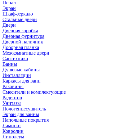
Пенал
Экран
Шкаф-зеркало
Стальные двери
Двери
Дверная коробка
Дверная фурнитура
Дверной наличник
Доборная планка
Межкомнатные двери
Сантехника
Ванны
Душевые кабины
Инсталляции
Каркасы для ванн
Раковины
Смесители и комплектующие
Радиатор
Унитазы
Полотенцесушитель
Экран для ванны
Напольные покрытия
Ламинат
Ковролин
Линолеум