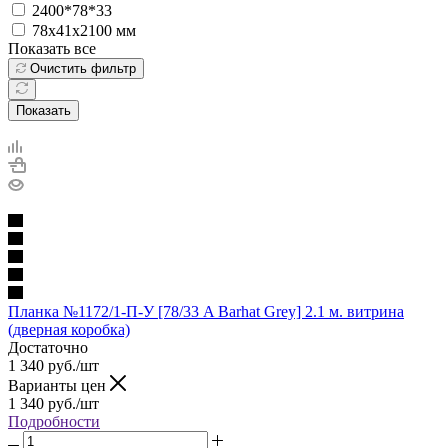
2400*78*33
78х41х2100 мм
Показать все
Очистить фильтр
Показать
Планка №1172/1-П-У [78/33 A Barhat Grey] 2.1 м. витрина
(дверная коробка)
Достаточно
1 340
руб.
/шт
Варианты цен
1 340
руб.
/шт
Подробности