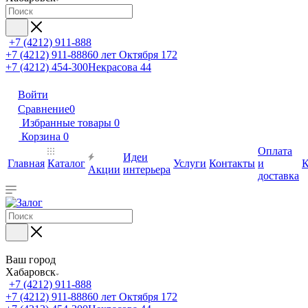
+7 (4212) 911-888
+7 (4212) 911-888
60 лет Октября 172
+7 (4212) 454-300
Некрасова 44
Войти
Сравнение
0
Избранные товары
0
Корзина
0
Оплата
Идеи
Главная
Каталог
Услуги
Контакты
и
К
Акции
интерьера
доставка
Ваш город
Хабаровск
+7 (4212) 911-888
+7 (4212) 911-888
60 лет Октября 172