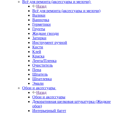
Всё для ремонта (аксессуары и мелочи)
Назад
Всё для ремонта (аксессуары и мелочи)
Валики
Ванночка
Герметики
Грунты
Жидкие гвозди
Затирки
Инструмент ручной
Кисти
Клей
Краска
Лента/Пленка
Очиститель
Пена
Шпатель
Шпатлевка
Эмали
Обои и аксессуары
Назад
Обои и аксессуары
Декоративная шелковая штукатурка (Жидкие
обои)
Интерьерный багет