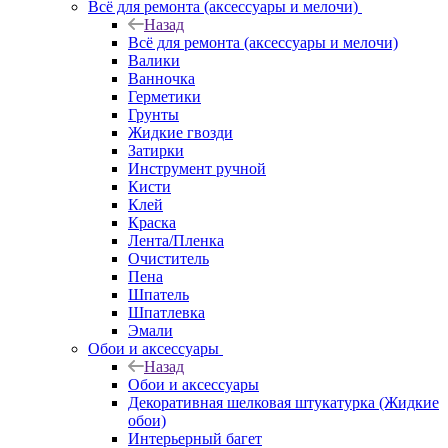
Всё для ремонта (аксессуары и мелочи)
Назад
Всё для ремонта (аксессуары и мелочи)
Валики
Ванночка
Герметики
Грунты
Жидкие гвозди
Затирки
Инструмент ручной
Кисти
Клей
Краска
Лента/Пленка
Очиститель
Пена
Шпатель
Шпатлевка
Эмали
Обои и аксессуары
Назад
Обои и аксессуары
Декоративная шелковая штукатурка (Жидкие
обои)
Интерьерный багет