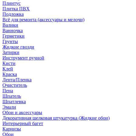
Плинтус
Плитка ПВХ
Подложка
Всё для ремонта (аксессуары и мелочи)
Валики
Ванночка
Герметики
Грунты
Жидкие гвозди
Затирки
Инструмент ручной
Кисти
Клей
Краска
Лента/Пленка
Очиститель
Пена
Шпатель
Шпатлевка
Эмали
Обои и аксессуары
Декоративная шелковая штукатурка (Жидкие обои)
Интерьерный багет
Карнизы
Обои