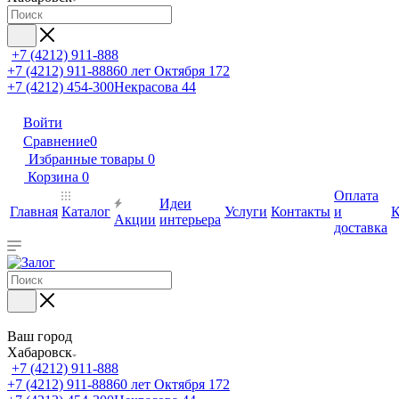
+7 (4212) 911-888
+7 (4212) 911-888
60 лет Октября 172
+7 (4212) 454-300
Некрасова 44
Войти
Сравнение
0
Избранные товары
0
Корзина
0
Оплата
Идеи
Главная
Каталог
Услуги
Контакты
и
К
Акции
интерьера
доставка
Ваш город
Хабаровск
+7 (4212) 911-888
+7 (4212) 911-888
60 лет Октября 172