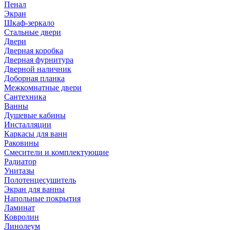
Пенал
Экран
Шкаф-зеркало
Стальные двери
Двери
Дверная коробка
Дверная фурнитура
Дверной наличник
Доборная планка
Межкомнатные двери
Сантехника
Ванны
Душевые кабины
Инсталляции
Каркасы для ванн
Раковины
Смесители и комплектующие
Радиатор
Унитазы
Полотенцесушитель
Экран для ванны
Напольные покрытия
Ламинат
Ковролин
Линолеум