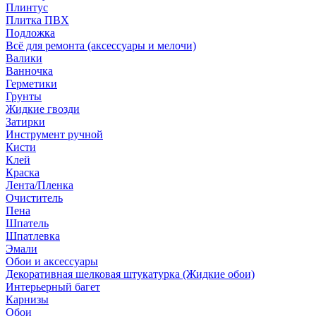
Плинтус
Плитка ПВХ
Подложка
Всё для ремонта (аксессуары и мелочи)
Валики
Ванночка
Герметики
Грунты
Жидкие гвозди
Затирки
Инструмент ручной
Кисти
Клей
Краска
Лента/Пленка
Очиститель
Пена
Шпатель
Шпатлевка
Эмали
Обои и аксессуары
Декоративная шелковая штукатурка (Жидкие обои)
Интерьерный багет
Карнизы
Обои