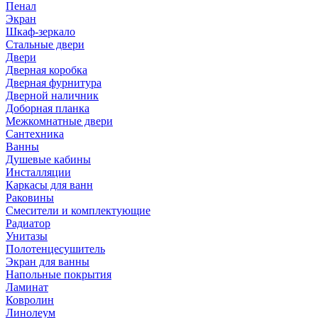
Пенал
Экран
Шкаф-зеркало
Стальные двери
Двери
Дверная коробка
Дверная фурнитура
Дверной наличник
Доборная планка
Межкомнатные двери
Сантехника
Ванны
Душевые кабины
Инсталляции
Каркасы для ванн
Раковины
Смесители и комплектующие
Радиатор
Унитазы
Полотенцесушитель
Экран для ванны
Напольные покрытия
Ламинат
Ковролин
Линолеум