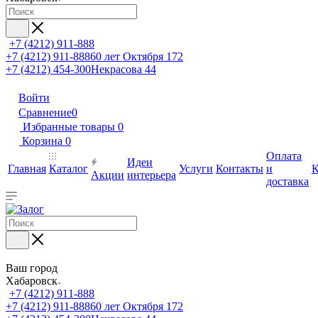
+7 (4212) 911-888
+7 (4212) 911-888
60 лет Октября 172
+7 (4212) 454-300
Некрасова 44
Войти
Сравнение
0
Избранные товары
0
Корзина
0
Оплата
Идеи
Главная
Каталог
Услуги
Контакты
и
К
Акции
интерьера
доставка
Ваш город
Хабаровск
+7 (4212) 911-888
+7 (4212) 911-888
60 лет Октября 172