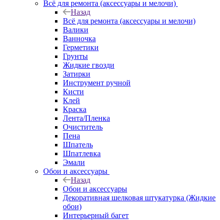
Всё для ремонта (аксессуары и мелочи)
Назад
Всё для ремонта (аксессуары и мелочи)
Валики
Ванночка
Герметики
Грунты
Жидкие гвозди
Затирки
Инструмент ручной
Кисти
Клей
Краска
Лента/Пленка
Очиститель
Пена
Шпатель
Шпатлевка
Эмали
Обои и аксессуары
Назад
Обои и аксессуары
Декоративная шелковая штукатурка (Жидкие
обои)
Интерьерный багет