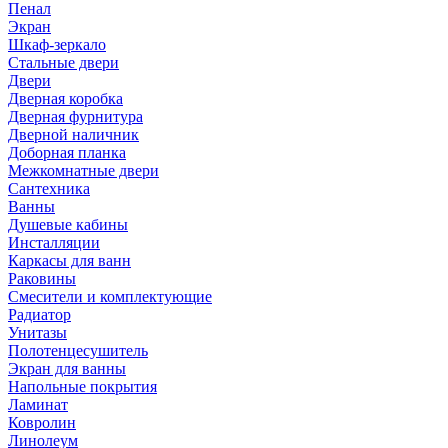
Пенал
Экран
Шкаф-зеркало
Стальные двери
Двери
Дверная коробка
Дверная фурнитура
Дверной наличник
Доборная планка
Межкомнатные двери
Сантехника
Ванны
Душевые кабины
Инсталляции
Каркасы для ванн
Раковины
Смесители и комплектующие
Радиатор
Унитазы
Полотенцесушитель
Экран для ванны
Напольные покрытия
Ламинат
Ковролин
Линолеум