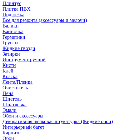
Плинтус
Плитка ПВХ
Подложка
Всё для ремонта (аксессуары и мелочи)
Валики
Ванночка
Герметики
Грунты
Жидкие гвозди
Затирки
Инструмент ручной
Кисти
Клей
Краска
Лента/Пленка
Очиститель
Пена
Шпатель
Шпатлевка
Эмали
Обои и аксессуары
Декоративная шелковая штукатурка (Жидкие обои)
Интерьерный багет
Карнизы
Обои