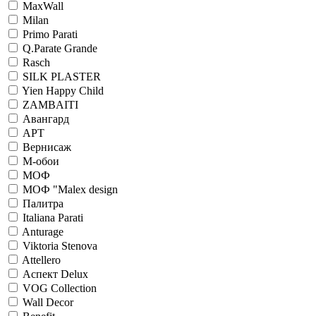
MaxWall
Milan
Primo Parati
Q.Parate Grande
Rasch
SILK PLASTER
Yien Happy Child
ZAMBAITI
Авангард
АРТ
Вернисаж
М-обои
МОФ
МОФ "Malex design
Палитра
Italiana Parati
Anturage
Viktoria Stenova
Attellero
Аспект Delux
VOG Collection
Wall Decor