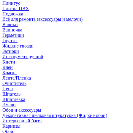
Плинтус
Плитка ПВХ
Подложка
Всё для ремонта (аксессуары и мелочи)
Валики
Ванночка
Герметики
Грунты
Жидкие гвозди
Затирки
Инструмент ручной
Кисти
Клей
Краска
Лента/Пленка
Очиститель
Пена
Шпатель
Шпатлевка
Эмали
Обои и аксессуары
Декоративная шелковая штукатурка (Жидкие обои)
Интерьерный багет
Карнизы
Обои