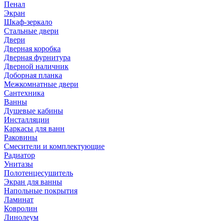
Пенал
Экран
Шкаф-зеркало
Стальные двери
Двери
Дверная коробка
Дверная фурнитура
Дверной наличник
Доборная планка
Межкомнатные двери
Сантехника
Ванны
Душевые кабины
Инсталляции
Каркасы для ванн
Раковины
Смесители и комплектующие
Радиатор
Унитазы
Полотенцесушитель
Экран для ванны
Напольные покрытия
Ламинат
Ковролин
Линолеум