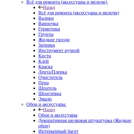
Всё для ремонта (аксессуары и мелочи)
Назад
Всё для ремонта (аксессуары и мелочи)
Валики
Ванночка
Герметики
Грунты
Жидкие гвозди
Затирки
Инструмент ручной
Кисти
Клей
Краска
Лента/Пленка
Очиститель
Пена
Шпатель
Шпатлевка
Эмали
Обои и аксессуары
Назад
Обои и аксессуары
Декоративная шелковая штукатурка (Жидкие
обои)
Интерьерный багет