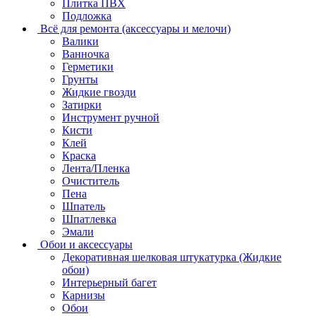
Плитка ПВХ
Подложка
Всё для ремонта (аксессуары и мелочи)
Валики
Ванночка
Герметики
Грунты
Жидкие гвозди
Затирки
Инструмент ручной
Кисти
Клей
Краска
Лента/Пленка
Очиститель
Пена
Шпатель
Шпатлевка
Эмали
Обои и аксессуары
Декоративная шелковая штукатурка (Жидкие
обои)
Интерьерный багет
Карнизы
Обои