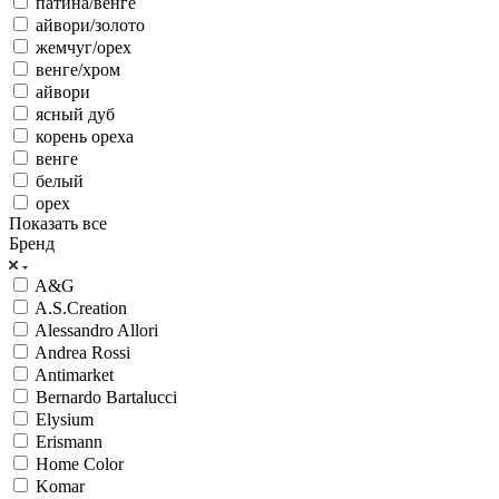
патина/венге
айвори/золото
жемчуг/орех
венге/хром
айвори
ясный дуб
корень ореха
венге
белый
орех
Показать все
Бренд
A&G
A.S.Creation
Alessandro Allori
Andrea Rossi
Antimarket
Bernardo Bartalucci
Elysium
Erismann
Home Color
Komar