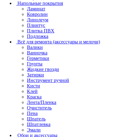
Напольные покрытия
Ламинат
Ковролин
Линолеум
Плинтус
Плитка ПВХ
Подложка
Всё для ремонта (аксессуары и мелочи)
Валики
Ванночка
Герметики
Грунты
Жидкие гвозди
Затирки
Инструмент ручной
Кисти
Клей
Краска
Лента/Пленка
Очиститель
Пена
Шпатель
Шпатлевка
Эмали
Обои и аксессуары