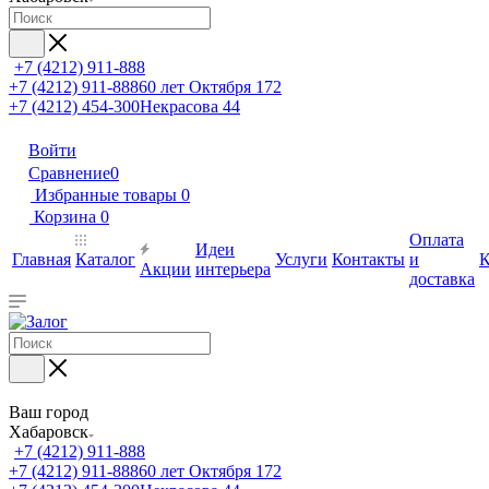
+7 (4212) 911-888
+7 (4212) 911-888
60 лет Октября 172
+7 (4212) 454-300
Некрасова 44
Войти
Сравнение
0
Избранные товары
0
Корзина
0
Оплата
Идеи
Главная
Каталог
Услуги
Контакты
и
К
Акции
интерьера
доставка
Ваш город
Хабаровск
+7 (4212) 911-888
+7 (4212) 911-888
60 лет Октября 172