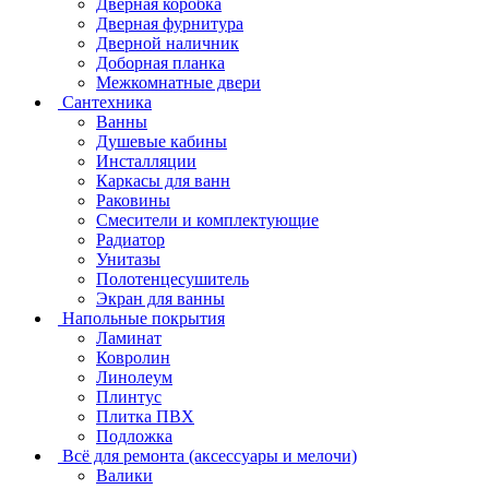
Дверная коробка
Дверная фурнитура
Дверной наличник
Доборная планка
Межкомнатные двери
Сантехника
Ванны
Душевые кабины
Инсталляции
Каркасы для ванн
Раковины
Смесители и комплектующие
Радиатор
Унитазы
Полотенцесушитель
Экран для ванны
Напольные покрытия
Ламинат
Ковролин
Линолеум
Плинтус
Плитка ПВХ
Подложка
Всё для ремонта (аксессуары и мелочи)
Валики