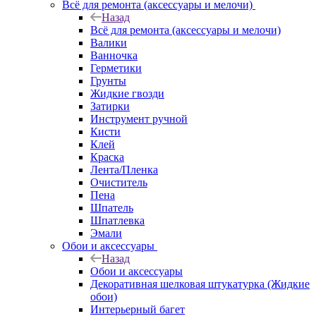
Всё для ремонта (аксессуары и мелочи)
Назад
Всё для ремонта (аксессуары и мелочи)
Валики
Ванночка
Герметики
Грунты
Жидкие гвозди
Затирки
Инструмент ручной
Кисти
Клей
Краска
Лента/Пленка
Очиститель
Пена
Шпатель
Шпатлевка
Эмали
Обои и аксессуары
Назад
Обои и аксессуары
Декоративная шелковая штукатурка (Жидкие
обои)
Интерьерный багет