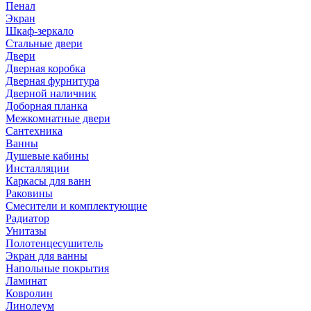
Пенал
Экран
Шкаф-зеркало
Стальные двери
Двери
Дверная коробка
Дверная фурнитура
Дверной наличник
Доборная планка
Межкомнатные двери
Сантехника
Ванны
Душевые кабины
Инсталляции
Каркасы для ванн
Раковины
Смесители и комплектующие
Радиатор
Унитазы
Полотенцесушитель
Экран для ванны
Напольные покрытия
Ламинат
Ковролин
Линолеум