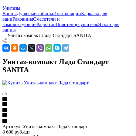
—
Унитазы
Ванны
Душевые кабины
Инсталляции
Каркасы для
ванн
Раковины
Смесители и
комплектующие
Радиатор
Полотенцесушитель
Экран для
ванны
—
Унитаз-компакт Лада Стандарт SANITA
Унитаз-компакт Лада Стандарт
SANITA
Артикул:
Унитаз-компакт Лада Стандарт
8 600
руб.
/шт