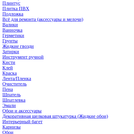
Плинтус
Плитка ПВХ
Подложка
Всё для ремонта (аксессуары и мелочи)
Валики
Ванночка
Герметики
Грунты
Жидкие гвозди
Затирки
Инструмент ручной
Кисти
Клей
Краска
Лента/Пленка
Очиститель
Пена
Шпатель
Шпатлевка
Эмали
Обои и аксессуары
Декоративная шелковая штукатурка (Жидкие обои)
Интерьерный багет
Карнизы
Обои