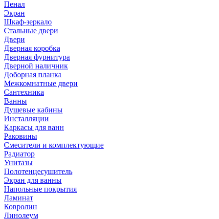
Пенал
Экран
Шкаф-зеркало
Стальные двери
Двери
Дверная коробка
Дверная фурнитура
Дверной наличник
Доборная планка
Межкомнатные двери
Сантехника
Ванны
Душевые кабины
Инсталляции
Каркасы для ванн
Раковины
Смесители и комплектующие
Радиатор
Унитазы
Полотенцесушитель
Экран для ванны
Напольные покрытия
Ламинат
Ковролин
Линолеум