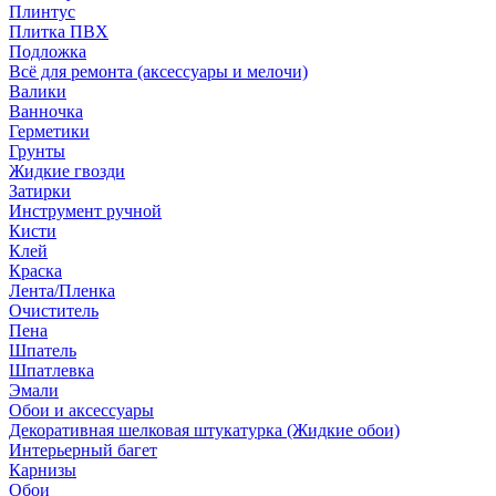
Плинтус
Плитка ПВХ
Подложка
Всё для ремонта (аксессуары и мелочи)
Валики
Ванночка
Герметики
Грунты
Жидкие гвозди
Затирки
Инструмент ручной
Кисти
Клей
Краска
Лента/Пленка
Очиститель
Пена
Шпатель
Шпатлевка
Эмали
Обои и аксессуары
Декоративная шелковая штукатурка (Жидкие обои)
Интерьерный багет
Карнизы
Обои