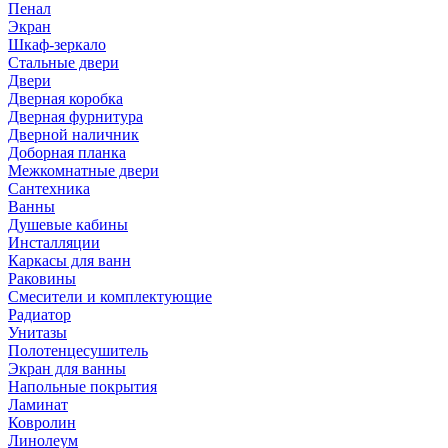
Пенал
Экран
Шкаф-зеркало
Стальные двери
Двери
Дверная коробка
Дверная фурнитура
Дверной наличник
Доборная планка
Межкомнатные двери
Сантехника
Ванны
Душевые кабины
Инсталляции
Каркасы для ванн
Раковины
Смесители и комплектующие
Радиатор
Унитазы
Полотенцесушитель
Экран для ванны
Напольные покрытия
Ламинат
Ковролин
Линолеум