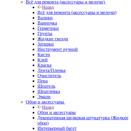
Всё для ремонта (аксессуары и мелочи)
Назад
Всё для ремонта (аксессуары и мелочи)
Валики
Ванночка
Герметики
Грунты
Жидкие гвозди
Затирки
Инструмент ручной
Кисти
Клей
Краска
Лента/Пленка
Очиститель
Пена
Шпатель
Шпатлевка
Эмали
Обои и аксессуары
Назад
Обои и аксессуары
Декоративная шелковая штукатурка (Жидкие
обои)
Интерьерный багет