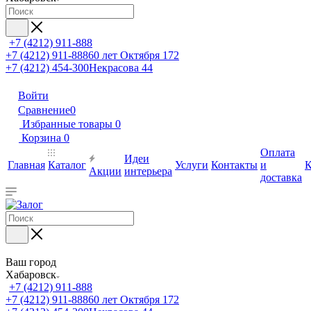
+7 (4212) 911-888
+7 (4212) 911-888
60 лет Октября 172
+7 (4212) 454-300
Некрасова 44
Войти
Сравнение
0
Избранные товары
0
Корзина
0
Оплата
Идеи
Главная
Каталог
Услуги
Контакты
и
К
Акции
интерьера
доставка
Ваш город
Хабаровск
+7 (4212) 911-888
+7 (4212) 911-888
60 лет Октября 172