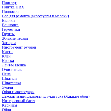
Плинтус
Плитка ПВХ
Подложка
Всё для ремонта (аксессуары и мелочи)
Валики
Ванночка
Герметики
Грунты
Жидкие гвозди
Затирки
Инструмент ручной
Кисти
Клей
Краска
Лента/Пленка
Очиститель
Пена
Шпатель
Шпатлевка
Эмали
Обои и аксессуары
Декоративная шелковая штукатурка (Жидкие обои)
Интерьерный багет
Карнизы
Обои