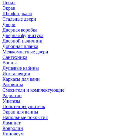
Пенал
Экран
Шкаф-зеркало
Стальные двери
Двери
Дверная коробка
Дверная фурнитура
Дверной наличник
Доборная планка
Межкомнатные двери
Сантехника
Ванны
Душевые кабины
Инсталляции
Каркасы для ванн
Раковины
Смесители и комплектующие
Радиатор
Унитазы
Полотенцесушитель
Экран для ванны
Напольные покрытия
Ламинат
Ковролин
Линолеум