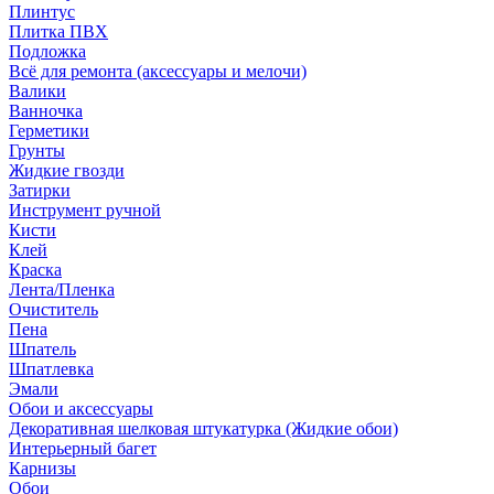
Плинтус
Плитка ПВХ
Подложка
Всё для ремонта (аксессуары и мелочи)
Валики
Ванночка
Герметики
Грунты
Жидкие гвозди
Затирки
Инструмент ручной
Кисти
Клей
Краска
Лента/Пленка
Очиститель
Пена
Шпатель
Шпатлевка
Эмали
Обои и аксессуары
Декоративная шелковая штукатурка (Жидкие обои)
Интерьерный багет
Карнизы
Обои