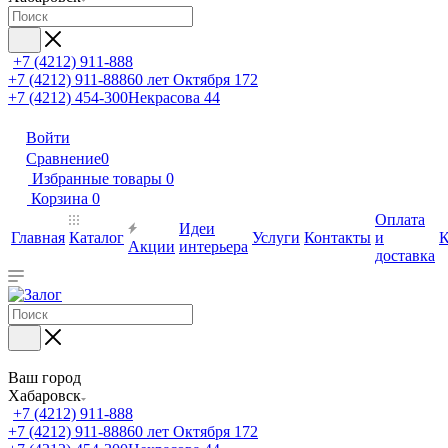
+7 (4212) 911-888
+7 (4212) 911-888
60 лет Октября 172
+7 (4212) 454-300
Некрасова 44
Войти
Сравнение
0
Избранные товары
0
Корзина
0
Оплата
Идеи
Главная
Каталог
Услуги
Контакты
и
К
Акции
интерьера
доставка
Ваш город
Хабаровск
+7 (4212) 911-888
+7 (4212) 911-888
60 лет Октября 172