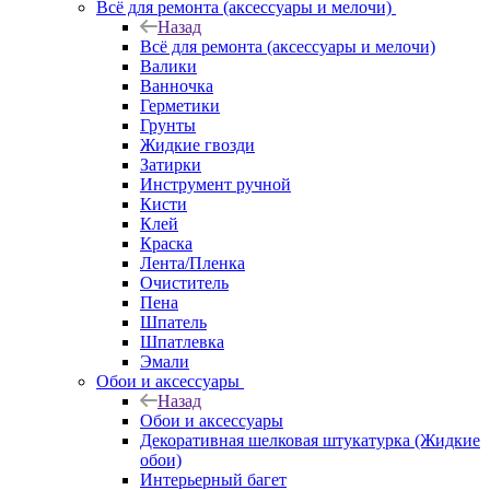
Всё для ремонта (аксессуары и мелочи)
Назад
Всё для ремонта (аксессуары и мелочи)
Валики
Ванночка
Герметики
Грунты
Жидкие гвозди
Затирки
Инструмент ручной
Кисти
Клей
Краска
Лента/Пленка
Очиститель
Пена
Шпатель
Шпатлевка
Эмали
Обои и аксессуары
Назад
Обои и аксессуары
Декоративная шелковая штукатурка (Жидкие
обои)
Интерьерный багет