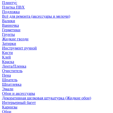
Плинтус
Плитка ПВХ
Подложка
Всё для ремонта (аксессуары и мелочи)
Валики
Ванночка
Герметики
Грунты
Жидкие гвозди
Затирки
Инструмент ручной
Кисти
Клей
Краска
Лента/Пленка
Очиститель
Пена
Шпатель
Шпатлевка
Эмали
Обои и аксессуары
Декоративная шелковая штукатурка (Жидкие обои)
Интерьерный багет
Карнизы
Обои