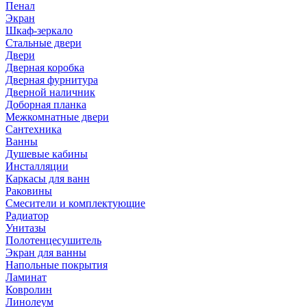
Пенал
Экран
Шкаф-зеркало
Стальные двери
Двери
Дверная коробка
Дверная фурнитура
Дверной наличник
Доборная планка
Межкомнатные двери
Сантехника
Ванны
Душевые кабины
Инсталляции
Каркасы для ванн
Раковины
Смесители и комплектующие
Радиатор
Унитазы
Полотенцесушитель
Экран для ванны
Напольные покрытия
Ламинат
Ковролин
Линолеум