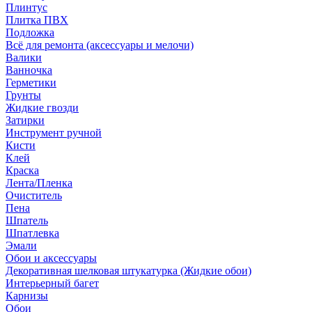
Плинтус
Плитка ПВХ
Подложка
Всё для ремонта (аксессуары и мелочи)
Валики
Ванночка
Герметики
Грунты
Жидкие гвозди
Затирки
Инструмент ручной
Кисти
Клей
Краска
Лента/Пленка
Очиститель
Пена
Шпатель
Шпатлевка
Эмали
Обои и аксессуары
Декоративная шелковая штукатурка (Жидкие обои)
Интерьерный багет
Карнизы
Обои