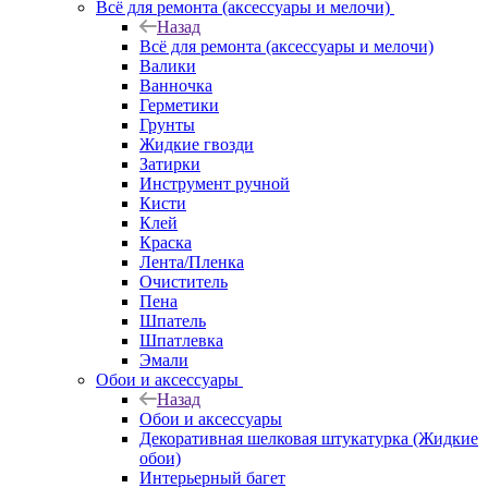
Всё для ремонта (аксессуары и мелочи)
Назад
Всё для ремонта (аксессуары и мелочи)
Валики
Ванночка
Герметики
Грунты
Жидкие гвозди
Затирки
Инструмент ручной
Кисти
Клей
Краска
Лента/Пленка
Очиститель
Пена
Шпатель
Шпатлевка
Эмали
Обои и аксессуары
Назад
Обои и аксессуары
Декоративная шелковая штукатурка (Жидкие
обои)
Интерьерный багет