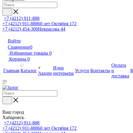
+7 (4212) 911-888
+7 (4212) 911-888
60 лет Октября 172
+7 (4212) 454-300
Некрасова 44
Войти
Сравнение
0
Избранные товары
0
Корзина
0
Оплата
Идеи
Главная
Каталог
Услуги
Контакты
и
К
Акции
интерьера
доставка
Ваш город
Хабаровск
+7 (4212) 911-888
+7 (4212) 911-888
60 лет Октября 172