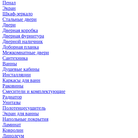
Пенал
Экран
Шкаф-зеркало
Стальные двери
Двери
Дверная коробка
Дверная фурнитура
Дверной наличник
Доборная планка
Межкомнатные двери
Сантехника
Ванны
Душевые кабины
Инсталляции
Каркасы для ванн
Раковины
Смесители и комплектующие
Радиатор
Унитазы
Полотенцесушитель
Экран для ванны
Напольные покрытия
Ламинат
Ковролин
Линолеум