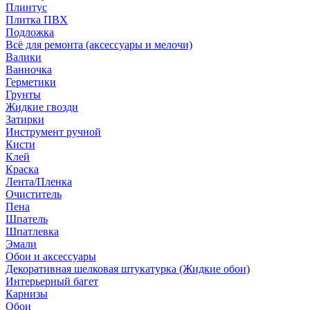
Плинтус
Плитка ПВХ
Подложка
Всё для ремонта (аксессуары и мелочи)
Валики
Ванночка
Герметики
Грунты
Жидкие гвозди
Затирки
Инструмент ручной
Кисти
Клей
Краска
Лента/Пленка
Очиститель
Пена
Шпатель
Шпатлевка
Эмали
Обои и аксессуары
Декоративная шелковая штукатурка (Жидкие обои)
Интерьерный багет
Карнизы
Обои