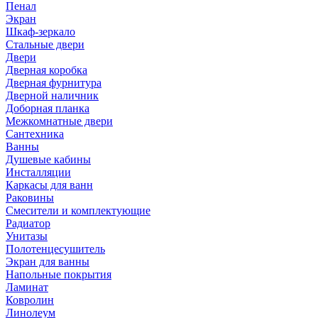
Пенал
Экран
Шкаф-зеркало
Стальные двери
Двери
Дверная коробка
Дверная фурнитура
Дверной наличник
Доборная планка
Межкомнатные двери
Сантехника
Ванны
Душевые кабины
Инсталляции
Каркасы для ванн
Раковины
Смесители и комплектующие
Радиатор
Унитазы
Полотенцесушитель
Экран для ванны
Напольные покрытия
Ламинат
Ковролин
Линолеум