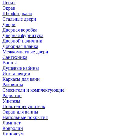
Пенал
Экран
Шкаф-зеркало
Стальные двери
Двери
Дверная коробка
Дверная фурнитура
Дверной наличник
Доборная планка
Межкомнатные двери
Сантехника
Ванны
Душевые кабины
Инсталляции
Каркасы для ванн
Раковины
Смесители и комплектующие
Радиатор
Унитазы
Полотенцесушитель
Экран для ванны
Напольные покрытия
Ламинат
Ковролин
Линолеум