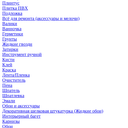
Плинтус
Плитка ПВХ
Подложка
Всё для ремонта (аксессуары и мелочи)
Валики
Ванночка
Герметики
Грунты
Жидкие гвозди
Затирки
Инструмент ручной
Кисти
Клей
Краска
Лента/Пленка
Очиститель
Пена
Шпатель
Шпатлевка
Эмали
Обои и аксессуары
Декоративная шелковая штукатурка (Жидкие обои)
Интерьерный багет
Карнизы
Обои