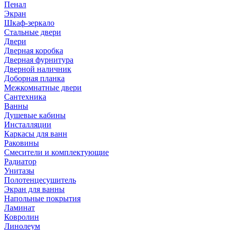
Пенал
Экран
Шкаф-зеркало
Стальные двери
Двери
Дверная коробка
Дверная фурнитура
Дверной наличник
Доборная планка
Межкомнатные двери
Сантехника
Ванны
Душевые кабины
Инсталляции
Каркасы для ванн
Раковины
Смесители и комплектующие
Радиатор
Унитазы
Полотенцесушитель
Экран для ванны
Напольные покрытия
Ламинат
Ковролин
Линолеум