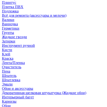
Плинтус
Плитка ПВХ
Подложка
Всё для ремонта (аксессуары и мелочи)
Валики
Ванночка
Герметики
Грунты
Жидкие гвозди
Затирки
Инструмент ручной
Кисти
Клей
Краска
Лента/Пленка
Очиститель
Пена
Шпатель
Шпатлевка
Эмали
Обои и аксессуары
Декоративная шелковая штукатурка (Жидкие обои)
Интерьерный багет
Карнизы
Обои