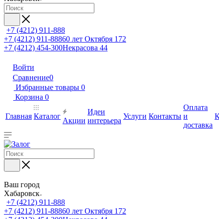
+7 (4212) 911-888
+7 (4212) 911-888
60 лет Октября 172
+7 (4212) 454-300
Некрасова 44
Войти
Сравнение
0
Избранные товары
0
Корзина
0
Оплата
Идеи
Главная
Каталог
Услуги
Контакты
и
К
Акции
интерьера
доставка
Ваш город
Хабаровск
+7 (4212) 911-888
+7 (4212) 911-888
60 лет Октября 172