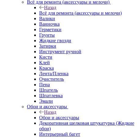
Всё для ремонта (аксессуары и мелочи)
Назад
Всё для ремонта (аксессуары и мелочи)
Валики
Ванночка
Герметики
Грунты
Жидкие гвозди
Затирки
Инструмент ручной
Кисти
Клей
Краска
Лента/Пленка
Очиститель
Пена
Шпатель
Шпатлевка
Эмали
Обои и аксессуары
Назад
Обои и аксессуары
Декоративная шелковая штукатурка (Жидкие
обои)
Интерьерный багет