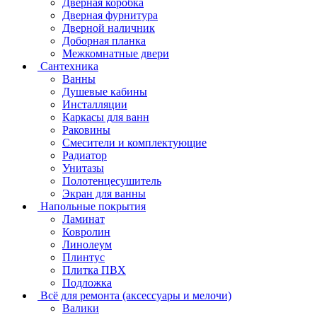
Дверная коробка
Дверная фурнитура
Дверной наличник
Доборная планка
Межкомнатные двери
Сантехника
Ванны
Душевые кабины
Инсталляции
Каркасы для ванн
Раковины
Смесители и комплектующие
Радиатор
Унитазы
Полотенцесушитель
Экран для ванны
Напольные покрытия
Ламинат
Ковролин
Линолеум
Плинтус
Плитка ПВХ
Подложка
Всё для ремонта (аксессуары и мелочи)
Валики