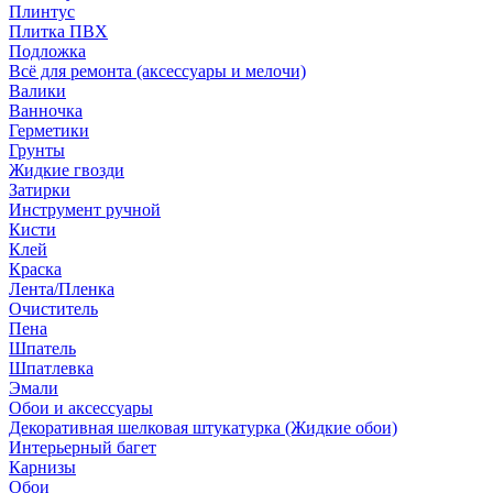
Плинтус
Плитка ПВХ
Подложка
Всё для ремонта (аксессуары и мелочи)
Валики
Ванночка
Герметики
Грунты
Жидкие гвозди
Затирки
Инструмент ручной
Кисти
Клей
Краска
Лента/Пленка
Очиститель
Пена
Шпатель
Шпатлевка
Эмали
Обои и аксессуары
Декоративная шелковая штукатурка (Жидкие обои)
Интерьерный багет
Карнизы
Обои