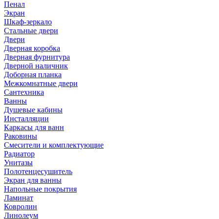
Пенал
Экран
Шкаф-зеркало
Стальные двери
Двери
Дверная коробка
Дверная фурнитура
Дверной наличник
Доборная планка
Межкомнатные двери
Сантехника
Ванны
Душевые кабины
Инсталляции
Каркасы для ванн
Раковины
Смесители и комплектующие
Радиатор
Унитазы
Полотенцесушитель
Экран для ванны
Напольные покрытия
Ламинат
Ковролин
Линолеум