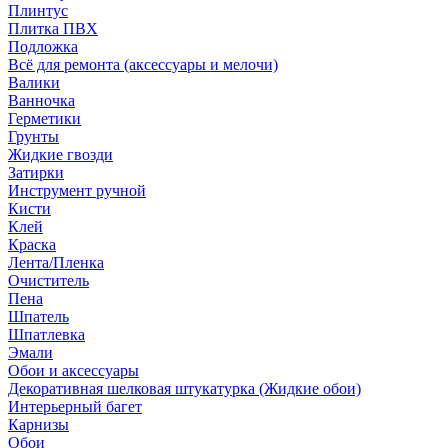
Плинтус
Плитка ПВХ
Подложка
Всё для ремонта (аксессуары и мелочи)
Валики
Ванночка
Герметики
Грунты
Жидкие гвозди
Затирки
Инструмент ручной
Кисти
Клей
Краска
Лента/Пленка
Очиститель
Пена
Шпатель
Шпатлевка
Эмали
Обои и аксессуары
Декоративная шелковая штукатурка (Жидкие обои)
Интерьерный багет
Карнизы
Обои