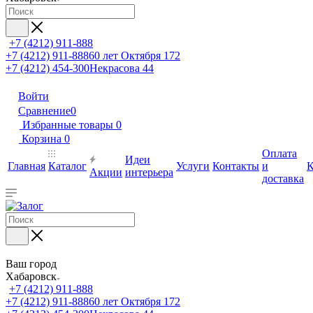
+7 (4212) 911-888
+7 (4212) 911-888
60 лет Октября 172
+7 (4212) 454-300
Некрасова 44
Войти
Сравнение
0
Избранные товары
0
Корзина
0
Оплата
Идеи
Главная
Каталог
Услуги
Контакты
и
К
Акции
интерьера
доставка
Ваш город
Хабаровск
+7 (4212) 911-888
+7 (4212) 911-888
60 лет Октября 172