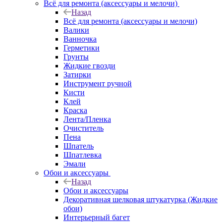
Всё для ремонта (аксессуары и мелочи)
Назад
Всё для ремонта (аксессуары и мелочи)
Валики
Ванночка
Герметики
Грунты
Жидкие гвозди
Затирки
Инструмент ручной
Кисти
Клей
Краска
Лента/Пленка
Очиститель
Пена
Шпатель
Шпатлевка
Эмали
Обои и аксессуары
Назад
Обои и аксессуары
Декоративная шелковая штукатурка (Жидкие
обои)
Интерьерный багет