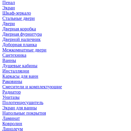
Пенал
Экран
Шкаф-зеркало
Стальные двери
Двери
Дверная коробка
Дверная фурнитура
Дверной наличник
Доборная планка
Межкомнатные двери
Сантехника
Ванны
Душевые кабины
Инсталляции
Каркасы для ванн
Раковины
Смесители и комплектующие
Радиатор
Унитазы
Полотенцесушитель
Экран для ванны
Напольные покрытия
Ламинат
Ковролин
Линолеум