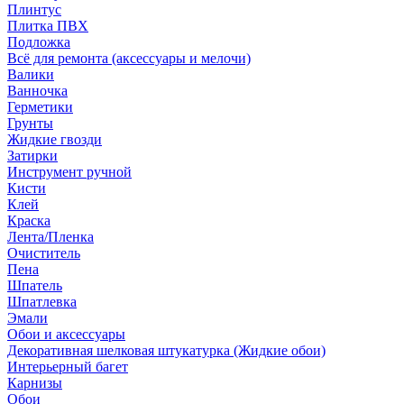
Плинтус
Плитка ПВХ
Подложка
Всё для ремонта (аксессуары и мелочи)
Валики
Ванночка
Герметики
Грунты
Жидкие гвозди
Затирки
Инструмент ручной
Кисти
Клей
Краска
Лента/Пленка
Очиститель
Пена
Шпатель
Шпатлевка
Эмали
Обои и аксессуары
Декоративная шелковая штукатурка (Жидкие обои)
Интерьерный багет
Карнизы
Обои