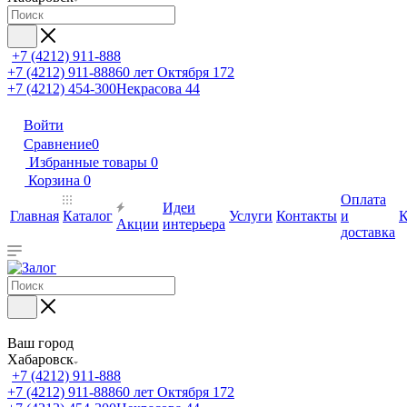
+7 (4212) 911-888
+7 (4212) 911-888
60 лет Октября 172
+7 (4212) 454-300
Некрасова 44
Войти
Сравнение
0
Избранные товары
0
Корзина
0
Оплата
Идеи
Главная
Каталог
Услуги
Контакты
и
К
Акции
интерьера
доставка
Ваш город
Хабаровск
+7 (4212) 911-888
+7 (4212) 911-888
60 лет Октября 172