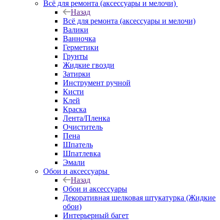
Всё для ремонта (аксессуары и мелочи)
Назад
Всё для ремонта (аксессуары и мелочи)
Валики
Ванночка
Герметики
Грунты
Жидкие гвозди
Затирки
Инструмент ручной
Кисти
Клей
Краска
Лента/Пленка
Очиститель
Пена
Шпатель
Шпатлевка
Эмали
Обои и аксессуары
Назад
Обои и аксессуары
Декоративная шелковая штукатурка (Жидкие
обои)
Интерьерный багет