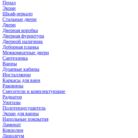
Пенал
Экран
Шкаф-зеркало
Стальные двери
Двери
Дверная коробка
Дверная фурнитура
Дверной наличник
Доборная планка
Межкомнатные двери
Сантехника
Ванны
Душевые кабины
Инсталляции
Каркасы для ванн
Раковины
Смесители и комплектующие
Радиатор
Унитазы
Полотенцесушитель
Экран для ванны
Напольные покрытия
Ламинат
Ковролин
Линолеум