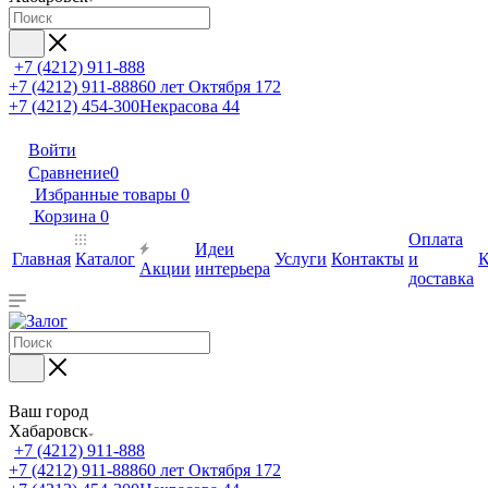
+7 (4212) 911-888
+7 (4212) 911-888
60 лет Октября 172
+7 (4212) 454-300
Некрасова 44
Войти
Сравнение
0
Избранные товары
0
Корзина
0
Оплата
Идеи
Главная
Каталог
Услуги
Контакты
и
К
Акции
интерьера
доставка
Ваш город
Хабаровск
+7 (4212) 911-888
+7 (4212) 911-888
60 лет Октября 172