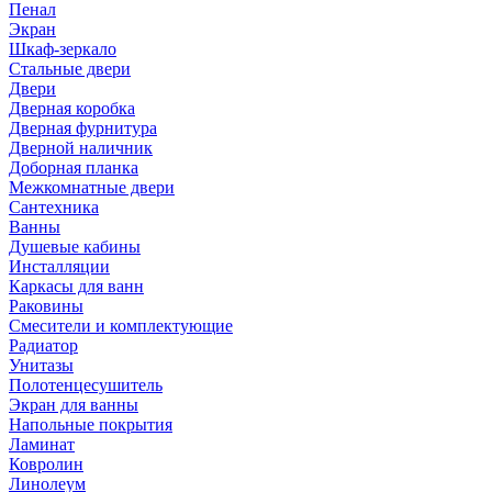
Пенал
Экран
Шкаф-зеркало
Стальные двери
Двери
Дверная коробка
Дверная фурнитура
Дверной наличник
Доборная планка
Межкомнатные двери
Сантехника
Ванны
Душевые кабины
Инсталляции
Каркасы для ванн
Раковины
Смесители и комплектующие
Радиатор
Унитазы
Полотенцесушитель
Экран для ванны
Напольные покрытия
Ламинат
Ковролин
Линолеум