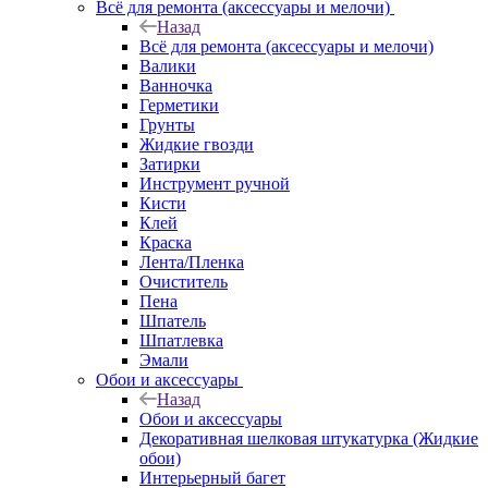
Всё для ремонта (аксессуары и мелочи)
Назад
Всё для ремонта (аксессуары и мелочи)
Валики
Ванночка
Герметики
Грунты
Жидкие гвозди
Затирки
Инструмент ручной
Кисти
Клей
Краска
Лента/Пленка
Очиститель
Пена
Шпатель
Шпатлевка
Эмали
Обои и аксессуары
Назад
Обои и аксессуары
Декоративная шелковая штукатурка (Жидкие
обои)
Интерьерный багет