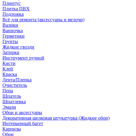
Плинтус
Плитка ПВХ
Подложка
Всё для ремонта (аксессуары и мелочи)
Валики
Ванночка
Герметики
Грунты
Жидкие гвозди
Затирки
Инструмент ручной
Кисти
Клей
Краска
Лента/Пленка
Очиститель
Пена
Шпатель
Шпатлевка
Эмали
Обои и аксессуары
Декоративная шелковая штукатурка (Жидкие обои)
Интерьерный багет
Карнизы
Обои