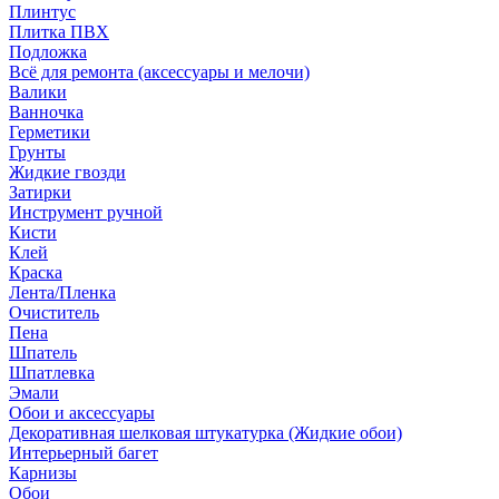
Плинтус
Плитка ПВХ
Подложка
Всё для ремонта (аксессуары и мелочи)
Валики
Ванночка
Герметики
Грунты
Жидкие гвозди
Затирки
Инструмент ручной
Кисти
Клей
Краска
Лента/Пленка
Очиститель
Пена
Шпатель
Шпатлевка
Эмали
Обои и аксессуары
Декоративная шелковая штукатурка (Жидкие обои)
Интерьерный багет
Карнизы
Обои