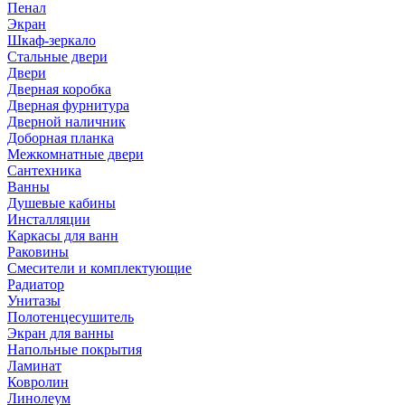
Пенал
Экран
Шкаф-зеркало
Стальные двери
Двери
Дверная коробка
Дверная фурнитура
Дверной наличник
Доборная планка
Межкомнатные двери
Сантехника
Ванны
Душевые кабины
Инсталляции
Каркасы для ванн
Раковины
Смесители и комплектующие
Радиатор
Унитазы
Полотенцесушитель
Экран для ванны
Напольные покрытия
Ламинат
Ковролин
Линолеум