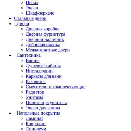
Пенал
Экран
Шкаф-зеркало
Стальные двери
Двери
Дверная коробка
Дверная фурнитура
Дверной наличник
Доборная планка
Межкомнатные двери
Сантехника
Ванны
Душевые кабины
Инсталляции
Каркасы для ванн
Раковины
Смесители и комплектующие
Радиатор
Унитазы
Полотенцесушитель
Экран для ванны
Напольные покрытия
Ламинат
Ковролин
Линолеум