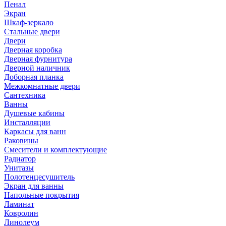
Пенал
Экран
Шкаф-зеркало
Стальные двери
Двери
Дверная коробка
Дверная фурнитура
Дверной наличник
Доборная планка
Межкомнатные двери
Сантехника
Ванны
Душевые кабины
Инсталляции
Каркасы для ванн
Раковины
Смесители и комплектующие
Радиатор
Унитазы
Полотенцесушитель
Экран для ванны
Напольные покрытия
Ламинат
Ковролин
Линолеум