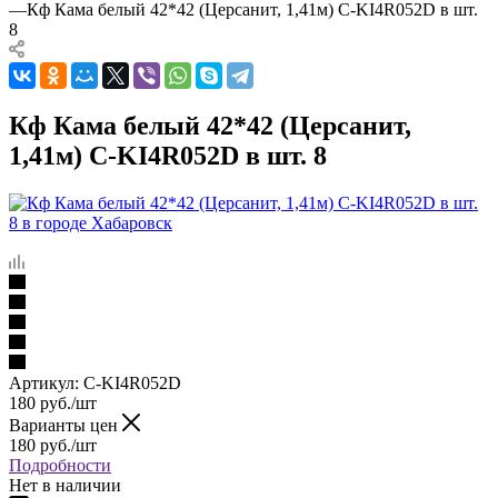
—
Кф Кама белый 42*42 (Церсанит, 1,41м) С-KI4R052D в шт.
8
Кф Кама белый 42*42 (Церсанит,
1,41м) С-KI4R052D в шт. 8
Артикул:
С-KI4R052D
180
руб.
/шт
Варианты цен
180
руб.
/шт
Подробности
Нет в наличии