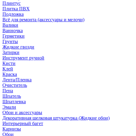
Плинтус
Плитка ПВХ
Подложка
Всё для ремонта (аксессуары и мелочи)
Валики
Ванночка
Герметики
Грунты
Жидкие гвозди
Затирки
Инструмент ручной
Кисти
Клей
Краска
Лента/Пленка
Очиститель
Пена
Шпатель
Шпатлевка
Эмали
Обои и аксессуары
Декоративная шелковая штукатурка (Жидкие обои)
Интерьерный багет
Карнизы
Обои