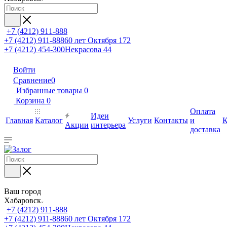
+7 (4212) 911-888
+7 (4212) 911-888
60 лет Октября 172
+7 (4212) 454-300
Некрасова 44
Войти
Сравнение
0
Избранные товары
0
Корзина
0
Оплата
Идеи
Главная
Каталог
Услуги
Контакты
и
К
Акции
интерьера
доставка
Ваш город
Хабаровск
+7 (4212) 911-888
+7 (4212) 911-888
60 лет Октября 172