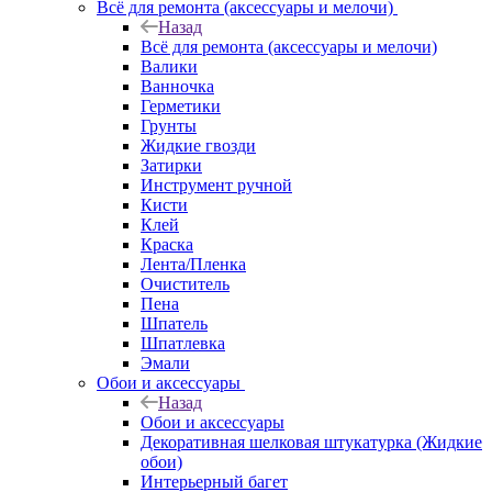
Всё для ремонта (аксессуары и мелочи)
Назад
Всё для ремонта (аксессуары и мелочи)
Валики
Ванночка
Герметики
Грунты
Жидкие гвозди
Затирки
Инструмент ручной
Кисти
Клей
Краска
Лента/Пленка
Очиститель
Пена
Шпатель
Шпатлевка
Эмали
Обои и аксессуары
Назад
Обои и аксессуары
Декоративная шелковая штукатурка (Жидкие
обои)
Интерьерный багет