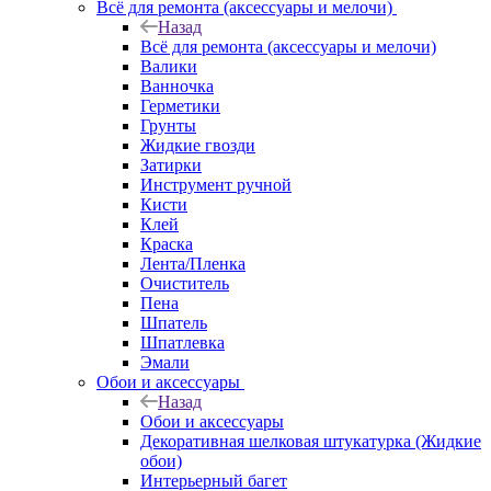
Всё для ремонта (аксессуары и мелочи)
Назад
Всё для ремонта (аксессуары и мелочи)
Валики
Ванночка
Герметики
Грунты
Жидкие гвозди
Затирки
Инструмент ручной
Кисти
Клей
Краска
Лента/Пленка
Очиститель
Пена
Шпатель
Шпатлевка
Эмали
Обои и аксессуары
Назад
Обои и аксессуары
Декоративная шелковая штукатурка (Жидкие
обои)
Интерьерный багет