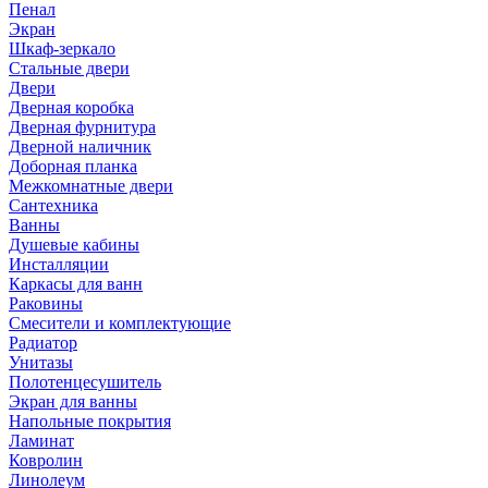
Пенал
Экран
Шкаф-зеркало
Стальные двери
Двери
Дверная коробка
Дверная фурнитура
Дверной наличник
Доборная планка
Межкомнатные двери
Сантехника
Ванны
Душевые кабины
Инсталляции
Каркасы для ванн
Раковины
Смесители и комплектующие
Радиатор
Унитазы
Полотенцесушитель
Экран для ванны
Напольные покрытия
Ламинат
Ковролин
Линолеум