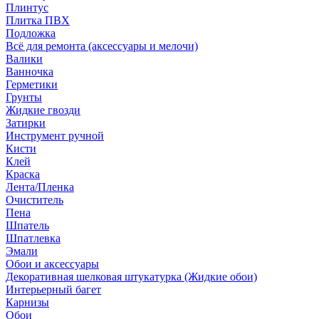
Плинтус
Плитка ПВХ
Подложка
Всё для ремонта (аксессуары и мелочи)
Валики
Ванночка
Герметики
Грунты
Жидкие гвозди
Затирки
Инструмент ручной
Кисти
Клей
Краска
Лента/Пленка
Очиститель
Пена
Шпатель
Шпатлевка
Эмали
Обои и аксессуары
Декоративная шелковая штукатурка (Жидкие обои)
Интерьерный багет
Карнизы
Обои