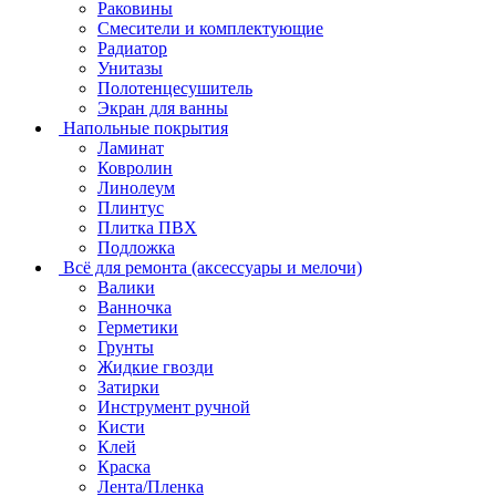
Раковины
Смесители и комплектующие
Радиатор
Унитазы
Полотенцесушитель
Экран для ванны
Напольные покрытия
Ламинат
Ковролин
Линолеум
Плинтус
Плитка ПВХ
Подложка
Всё для ремонта (аксессуары и мелочи)
Валики
Ванночка
Герметики
Грунты
Жидкие гвозди
Затирки
Инструмент ручной
Кисти
Клей
Краска
Лента/Пленка