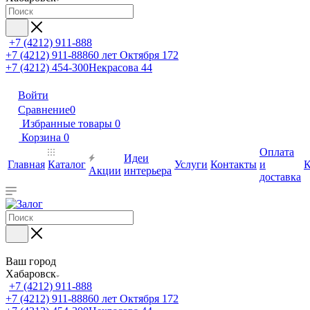
+7 (4212) 911-888
+7 (4212) 911-888
60 лет Октября 172
+7 (4212) 454-300
Некрасова 44
Войти
Сравнение
0
Избранные товары
0
Корзина
0
Оплата
Идеи
Главная
Каталог
Услуги
Контакты
и
К
Акции
интерьера
доставка
Ваш город
Хабаровск
+7 (4212) 911-888
+7 (4212) 911-888
60 лет Октября 172