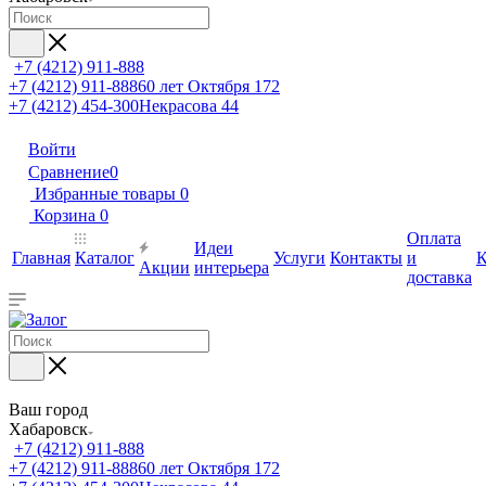
+7 (4212) 911-888
+7 (4212) 911-888
60 лет Октября 172
+7 (4212) 454-300
Некрасова 44
Войти
Сравнение
0
Избранные товары
0
Корзина
0
Оплата
Идеи
Главная
Каталог
Услуги
Контакты
и
К
Акции
интерьера
доставка
Ваш город
Хабаровск
+7 (4212) 911-888
+7 (4212) 911-888
60 лет Октября 172