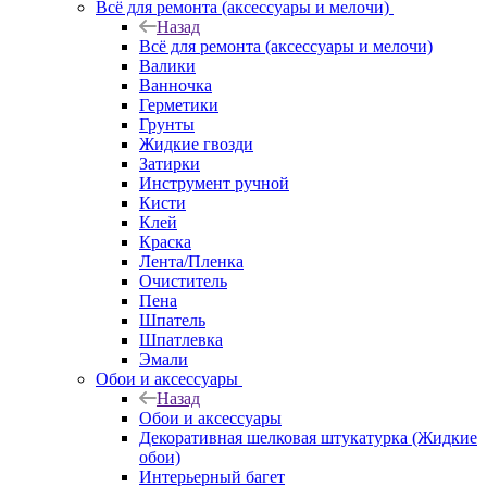
Всё для ремонта (аксессуары и мелочи)
Назад
Всё для ремонта (аксессуары и мелочи)
Валики
Ванночка
Герметики
Грунты
Жидкие гвозди
Затирки
Инструмент ручной
Кисти
Клей
Краска
Лента/Пленка
Очиститель
Пена
Шпатель
Шпатлевка
Эмали
Обои и аксессуары
Назад
Обои и аксессуары
Декоративная шелковая штукатурка (Жидкие
обои)
Интерьерный багет