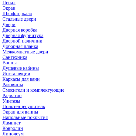
Пенал
Экран
Шкаф-зеркало
Стальные двери
Двери
Дверная коробка
Дверная фурнитура
Дверной наличник
Доборная планка
Межкомнатные двери
Сантехника
Ванны
Душевые кабины
Инсталляции
Каркасы для ванн
Раковины
Смесители и комплектующие
Радиатор
Унитазы
Полотенцесушитель
Экран для ванны
Напольные покрытия
Ламинат
Ковролин
Линолеум