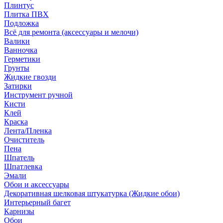
Плинтус
Плитка ПВХ
Подложка
Всё для ремонта (аксессуары и мелочи)
Валики
Ванночка
Герметики
Грунты
Жидкие гвозди
Затирки
Инструмент ручной
Кисти
Клей
Краска
Лента/Пленка
Очиститель
Пена
Шпатель
Шпатлевка
Эмали
Обои и аксессуары
Декоративная шелковая штукатурка (Жидкие обои)
Интерьерный багет
Карнизы
Обои