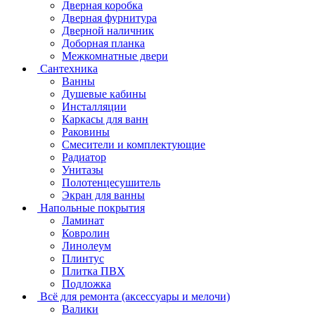
Дверная коробка
Дверная фурнитура
Дверной наличник
Доборная планка
Межкомнатные двери
Сантехника
Ванны
Душевые кабины
Инсталляции
Каркасы для ванн
Раковины
Смесители и комплектующие
Радиатор
Унитазы
Полотенцесушитель
Экран для ванны
Напольные покрытия
Ламинат
Ковролин
Линолеум
Плинтус
Плитка ПВХ
Подложка
Всё для ремонта (аксессуары и мелочи)
Валики