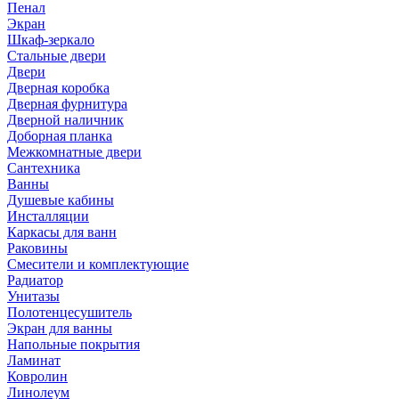
Пенал
Экран
Шкаф-зеркало
Стальные двери
Двери
Дверная коробка
Дверная фурнитура
Дверной наличник
Доборная планка
Межкомнатные двери
Сантехника
Ванны
Душевые кабины
Инсталляции
Каркасы для ванн
Раковины
Смесители и комплектующие
Радиатор
Унитазы
Полотенцесушитель
Экран для ванны
Напольные покрытия
Ламинат
Ковролин
Линолеум