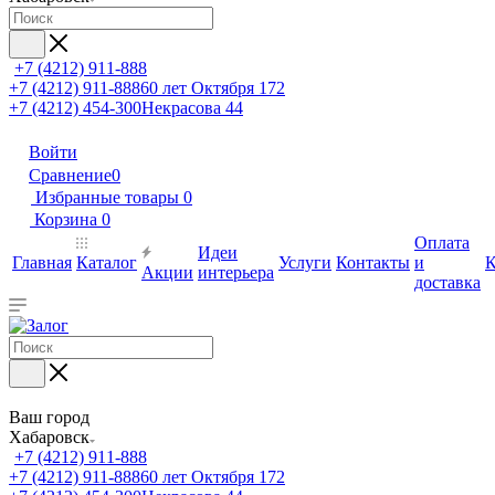
+7 (4212) 911-888
+7 (4212) 911-888
60 лет Октября 172
+7 (4212) 454-300
Некрасова 44
Войти
Сравнение
0
Избранные товары
0
Корзина
0
Оплата
Идеи
Главная
Каталог
Услуги
Контакты
и
К
Акции
интерьера
доставка
Ваш город
Хабаровск
+7 (4212) 911-888
+7 (4212) 911-888
60 лет Октября 172