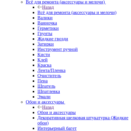
Всё для ремонта (аксессуары и мелочи)
Назад
Всё для ремонта (аксессуары и мелочи)
Валики
Ванночка
Герметики
Грунты
Жидкие гвозди
Затирки
Инструмент ручной
Кисти
Клей
Краска
Лента/Пленка
Очиститель
Пена
Шпатель
Шпатлевка
Эмали
Обои и аксессуары
Назад
Обои и аксессуары
Декоративная шелковая штукатурка (Жидкие
обои)
Интерьерный багет