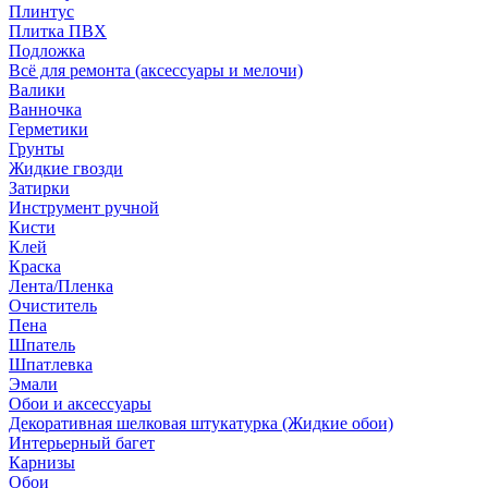
Плинтус
Плитка ПВХ
Подложка
Всё для ремонта (аксессуары и мелочи)
Валики
Ванночка
Герметики
Грунты
Жидкие гвозди
Затирки
Инструмент ручной
Кисти
Клей
Краска
Лента/Пленка
Очиститель
Пена
Шпатель
Шпатлевка
Эмали
Обои и аксессуары
Декоративная шелковая штукатурка (Жидкие обои)
Интерьерный багет
Карнизы
Обои