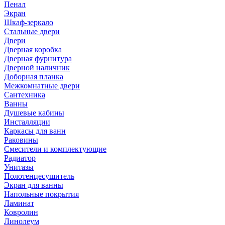
Пенал
Экран
Шкаф-зеркало
Стальные двери
Двери
Дверная коробка
Дверная фурнитура
Дверной наличник
Доборная планка
Межкомнатные двери
Сантехника
Ванны
Душевые кабины
Инсталляции
Каркасы для ванн
Раковины
Смесители и комплектующие
Радиатор
Унитазы
Полотенцесушитель
Экран для ванны
Напольные покрытия
Ламинат
Ковролин
Линолеум