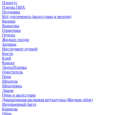
Плинтус
Плитка ПВХ
Подложка
Всё для ремонта (аксессуары и мелочи)
Валики
Ванночка
Герметики
Грунты
Жидкие гвозди
Затирки
Инструмент ручной
Кисти
Клей
Краска
Лента/Пленка
Очиститель
Пена
Шпатель
Шпатлевка
Эмали
Обои и аксессуары
Декоративная шелковая штукатурка (Жидкие обои)
Интерьерный багет
Карнизы
Обои