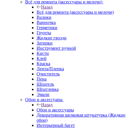
Всё для ремонта (аксессуары и мелочи)
Назад
Всё для ремонта (аксессуары и мелочи)
Валики
Ванночка
Герметики
Грунты
Жидкие гвозди
Затирки
Инструмент ручной
Кисти
Клей
Краска
Лента/Пленка
Очиститель
Пена
Шпатель
Шпатлевка
Эмали
Обои и аксессуары
Назад
Обои и аксессуары
Декоративная шелковая штукатурка (Жидкие
обои)
Интерьерный багет