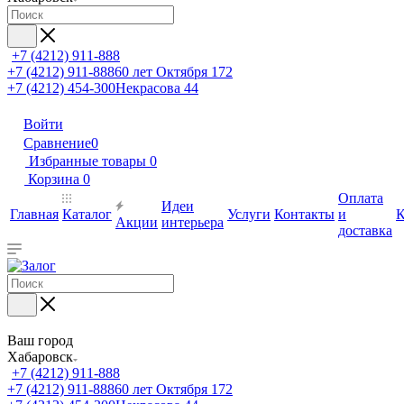
+7 (4212) 911-888
+7 (4212) 911-888
60 лет Октября 172
+7 (4212) 454-300
Некрасова 44
Войти
Сравнение
0
Избранные товары
0
Корзина
0
Оплата
Идеи
Главная
Каталог
Услуги
Контакты
и
К
Акции
интерьера
доставка
Ваш город
Хабаровск
+7 (4212) 911-888
+7 (4212) 911-888
60 лет Октября 172