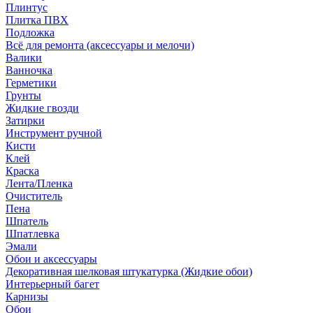
Плинтус
Плитка ПВХ
Подложка
Всё для ремонта (аксессуары и мелочи)
Валики
Ванночка
Герметики
Грунты
Жидкие гвозди
Затирки
Инструмент ручной
Кисти
Клей
Краска
Лента/Пленка
Очиститель
Пена
Шпатель
Шпатлевка
Эмали
Обои и аксессуары
Декоративная шелковая штукатурка (Жидкие обои)
Интерьерный багет
Карнизы
Обои