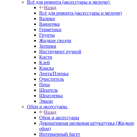
Всё для ремонта (аксессуары и мелочи)
Назад
Всё для ремонта (аксессуары и мелочи)
Валики
Ванночка
Герметики
Грунты
Жидкие гвозди
Затирки
Инструмент ручной
Кисти
Клей
Краска
Лента/Пленка
Очиститель
Пена
Шпатель
Шпатлевка
Эмали
Обои и аксессуары
Назад
Обои и аксессуары
Декоративная шелковая штукатурка (Жидкие
обои)
Интерьерный багет