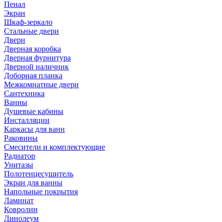
Пенал
Экран
Шкаф-зеркало
Стальные двери
Двери
Дверная коробка
Дверная фурнитура
Дверной наличник
Доборная планка
Межкомнатные двери
Сантехника
Ванны
Душевые кабины
Инсталляции
Каркасы для ванн
Раковины
Смесители и комплектующие
Радиатор
Унитазы
Полотенцесушитель
Экран для ванны
Напольные покрытия
Ламинат
Ковролин
Линолеум