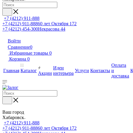
+7 (4212) 911-888
+7 (4212) 911-888
60 лет Октября 172
+7 (4212) 454-300
Некрасова 44
Войти
Сравнение
0
Избранные товары
0
Корзина
0
Оплата
Идеи
Главная
Каталог
Услуги
Контакты
и
К
Акции
интерьера
доставка
Ваш город
Хабаровск
+7 (4212) 911-888
+7 (4212) 911-888
60 лет Октября 172