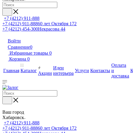
+7 (4212) 911-888
+7 (4212) 911-888
60 лет Октября 172
+7 (4212) 454-300
Некрасова 44
Войти
Сравнение
0
Избранные товары
0
Корзина
0
Оплата
Идеи
Главная
Каталог
Услуги
Контакты
и
К
Акции
интерьера
доставка
Ваш город
Хабаровск
+7 (4212) 911-888
+7 (4212) 911-888
60 лет Октября 172