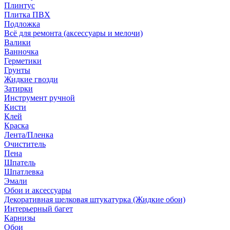
Плинтус
Плитка ПВХ
Подложка
Всё для ремонта (аксессуары и мелочи)
Валики
Ванночка
Герметики
Грунты
Жидкие гвозди
Затирки
Инструмент ручной
Кисти
Клей
Краска
Лента/Пленка
Очиститель
Пена
Шпатель
Шпатлевка
Эмали
Обои и аксессуары
Декоративная шелковая штукатурка (Жидкие обои)
Интерьерный багет
Карнизы
Обои