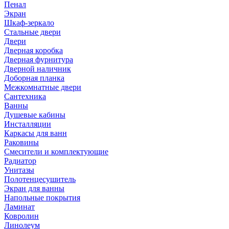
Пенал
Экран
Шкаф-зеркало
Стальные двери
Двери
Дверная коробка
Дверная фурнитура
Дверной наличник
Доборная планка
Межкомнатные двери
Сантехника
Ванны
Душевые кабины
Инсталляции
Каркасы для ванн
Раковины
Смесители и комплектующие
Радиатор
Унитазы
Полотенцесушитель
Экран для ванны
Напольные покрытия
Ламинат
Ковролин
Линолеум