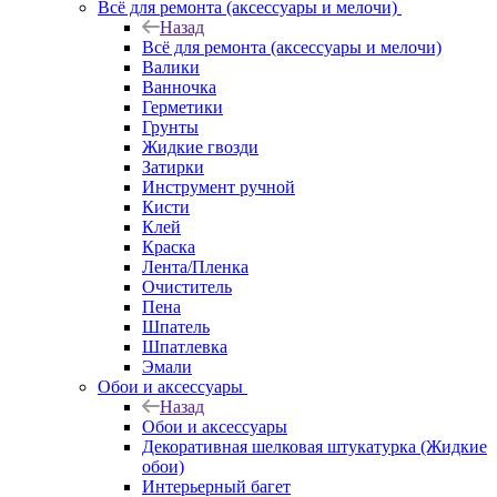
Всё для ремонта (аксессуары и мелочи)
Назад
Всё для ремонта (аксессуары и мелочи)
Валики
Ванночка
Герметики
Грунты
Жидкие гвозди
Затирки
Инструмент ручной
Кисти
Клей
Краска
Лента/Пленка
Очиститель
Пена
Шпатель
Шпатлевка
Эмали
Обои и аксессуары
Назад
Обои и аксессуары
Декоративная шелковая штукатурка (Жидкие
обои)
Интерьерный багет