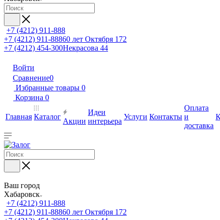
+7 (4212) 911-888
+7 (4212) 911-888
60 лет Октября 172
+7 (4212) 454-300
Некрасова 44
Войти
Сравнение
0
Избранные товары
0
Корзина
0
Оплата
Идеи
Главная
Каталог
Услуги
Контакты
и
К
Акции
интерьера
доставка
Ваш город
Хабаровск
+7 (4212) 911-888
+7 (4212) 911-888
60 лет Октября 172