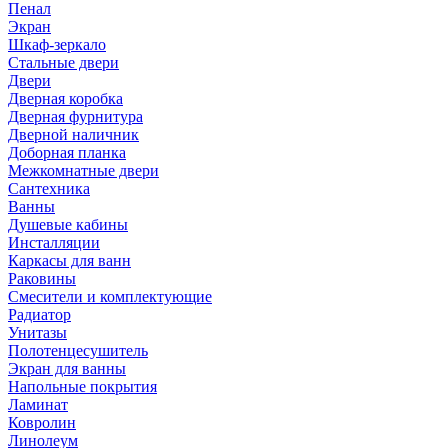
Пенал
Экран
Шкаф-зеркало
Стальные двери
Двери
Дверная коробка
Дверная фурнитура
Дверной наличник
Доборная планка
Межкомнатные двери
Сантехника
Ванны
Душевые кабины
Инсталляции
Каркасы для ванн
Раковины
Смесители и комплектующие
Радиатор
Унитазы
Полотенцесушитель
Экран для ванны
Напольные покрытия
Ламинат
Ковролин
Линолеум