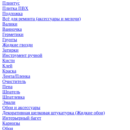
Плинтус
Плитка ПВХ
Подложка
Всё для ремонта (аксессуары и мелочи)
Валики
Ванночка
Герметики
Грунты
Жидкие гвозди
Затирки
Инструмент ручной
Кисти
Клей
Краска
Лента/Пленка
Очиститель
Пена
Шпатель
Шпатлевка
Эмали
Обои и аксессуары
Декоративная шелковая штукатурка (Жидкие обои)
Интерьерный багет
Карнизы
Обои