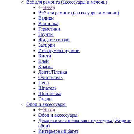
Всё для ремонта (аксессуары и мелочи)
Назад
Всё для ремонта (аксессуары и мелочи)
Валики
Ванночка
Герметики
Грунты
Жидкие гвозди
Затирки
Инструмент ручной
Кисти
Клей
Краска
Лента/Пленка
Очиститель
Пена
Шпатель
Шпатлевка
Эмали
Обои и аксессуары
Назад
Обои и аксессуары
Декоративная шелковая штукатурка (Жидкие
обои)
Интерьерный багет