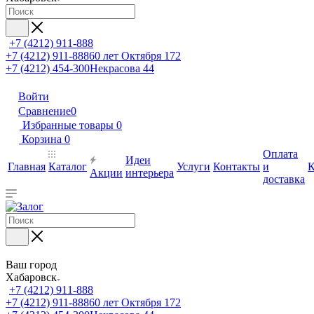
+7 (4212) 911-888
+7 (4212) 911-888
60 лет Октября 172
+7 (4212) 454-300
Некрасова 44
Войти
Сравнение
0
Избранные товары
0
Корзина
0
Оплата
Идеи
Главная
Каталог
Услуги
Контакты
и
К
Акции
интерьера
доставка
Ваш город
Хабаровск
+7 (4212) 911-888
+7 (4212) 911-888
60 лет Октября 172