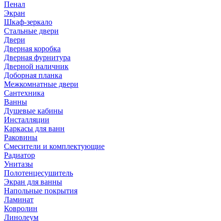
Пенал
Экран
Шкаф-зеркало
Стальные двери
Двери
Дверная коробка
Дверная фурнитура
Дверной наличник
Доборная планка
Межкомнатные двери
Сантехника
Ванны
Душевые кабины
Инсталляции
Каркасы для ванн
Раковины
Смесители и комплектующие
Радиатор
Унитазы
Полотенцесушитель
Экран для ванны
Напольные покрытия
Ламинат
Ковролин
Линолеум