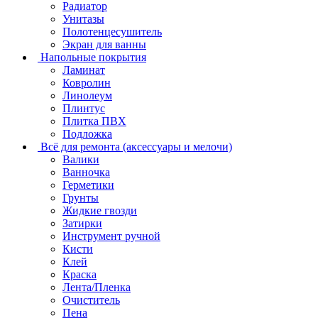
Радиатор
Унитазы
Полотенцесушитель
Экран для ванны
Напольные покрытия
Ламинат
Ковролин
Линолеум
Плинтус
Плитка ПВХ
Подложка
Всё для ремонта (аксессуары и мелочи)
Валики
Ванночка
Герметики
Грунты
Жидкие гвозди
Затирки
Инструмент ручной
Кисти
Клей
Краска
Лента/Пленка
Очиститель
Пена