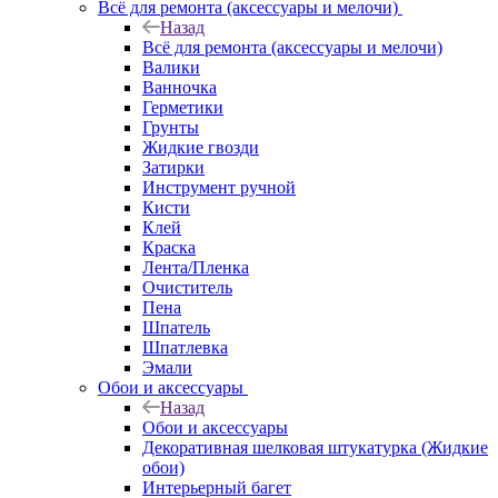
Всё для ремонта (аксессуары и мелочи)
Назад
Всё для ремонта (аксессуары и мелочи)
Валики
Ванночка
Герметики
Грунты
Жидкие гвозди
Затирки
Инструмент ручной
Кисти
Клей
Краска
Лента/Пленка
Очиститель
Пена
Шпатель
Шпатлевка
Эмали
Обои и аксессуары
Назад
Обои и аксессуары
Декоративная шелковая штукатурка (Жидкие
обои)
Интерьерный багет