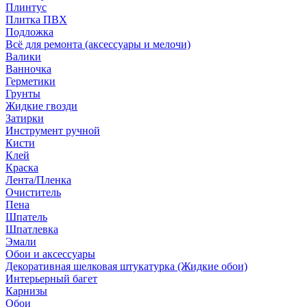
Плинтус
Плитка ПВХ
Подложка
Всё для ремонта (аксессуары и мелочи)
Валики
Ванночка
Герметики
Грунты
Жидкие гвозди
Затирки
Инструмент ручной
Кисти
Клей
Краска
Лента/Пленка
Очиститель
Пена
Шпатель
Шпатлевка
Эмали
Обои и аксессуары
Декоративная шелковая штукатурка (Жидкие обои)
Интерьерный багет
Карнизы
Обои