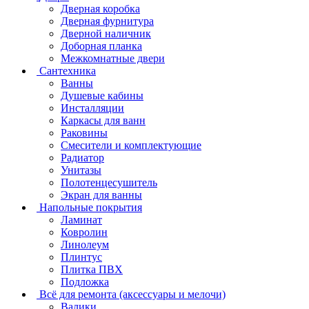
Дверная коробка
Дверная фурнитура
Дверной наличник
Доборная планка
Межкомнатные двери
Сантехника
Ванны
Душевые кабины
Инсталляции
Каркасы для ванн
Раковины
Смесители и комплектующие
Радиатор
Унитазы
Полотенцесушитель
Экран для ванны
Напольные покрытия
Ламинат
Ковролин
Линолеум
Плинтус
Плитка ПВХ
Подложка
Всё для ремонта (аксессуары и мелочи)
Валики