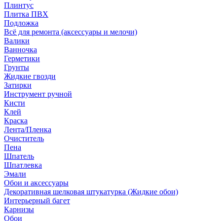
Плинтус
Плитка ПВХ
Подложка
Всё для ремонта (аксессуары и мелочи)
Валики
Ванночка
Герметики
Грунты
Жидкие гвозди
Затирки
Инструмент ручной
Кисти
Клей
Краска
Лента/Пленка
Очиститель
Пена
Шпатель
Шпатлевка
Эмали
Обои и аксессуары
Декоративная шелковая штукатурка (Жидкие обои)
Интерьерный багет
Карнизы
Обои