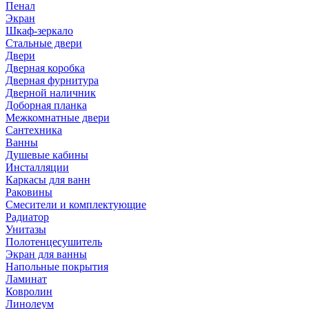
Пенал
Экран
Шкаф-зеркало
Стальные двери
Двери
Дверная коробка
Дверная фурнитура
Дверной наличник
Доборная планка
Межкомнатные двери
Сантехника
Ванны
Душевые кабины
Инсталляции
Каркасы для ванн
Раковины
Смесители и комплектующие
Радиатор
Унитазы
Полотенцесушитель
Экран для ванны
Напольные покрытия
Ламинат
Ковролин
Линолеум