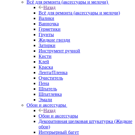
Всё для ремонта (аксессуары и мелочи)
Назад
Всё для ремонта (аксессуары и мелочи)
Валики
Ванночка
Герметики
Грунты
Жидкие гвозди
Затирки
Инструмент ручной
Кисти
Клей
Краска
Лента/Пленка
Очиститель
Пена
Шпатель
Шпатлевка
Эмали
Обои и аксессуары
Назад
Обои и аксессуары
Декоративная шелковая штукатурка (Жидкие
обои)
Интерьерный багет