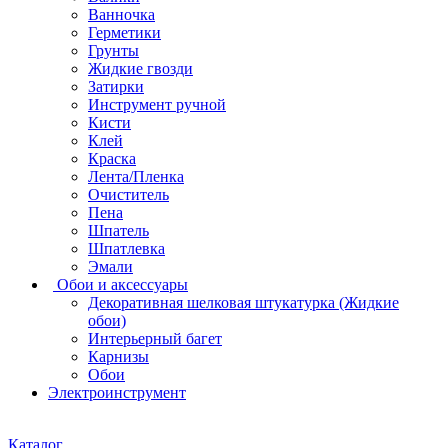
Ванночка
Герметики
Грунты
Жидкие гвозди
Затирки
Инструмент ручной
Кисти
Клей
Краска
Лента/Пленка
Очиститель
Пена
Шпатель
Шпатлевка
Эмали
Обои и аксессуары
Декоративная шелковая штукатурка (Жидкие
обои)
Интерьерный багет
Карнизы
Обои
Электроинструмент
Каталог