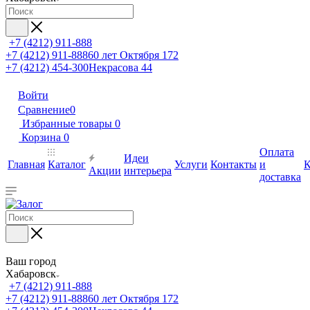
+7 (4212) 911-888
+7 (4212) 911-888
60 лет Октября 172
+7 (4212) 454-300
Некрасова 44
Войти
Сравнение
0
Избранные товары
0
Корзина
0
Оплата
Идеи
Главная
Каталог
Услуги
Контакты
и
К
Акции
интерьера
доставка
Ваш город
Хабаровск
+7 (4212) 911-888
+7 (4212) 911-888
60 лет Октября 172